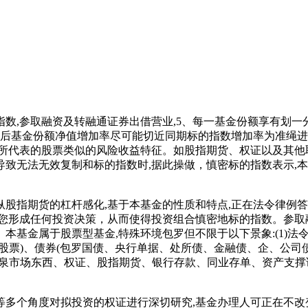
,参取融资及转融通证券出借营业,5、每一基金份额享有划一分
后基金份额净值增加率尽可能切近同期标的指数增加率为准绳进行
数所代表的股票类似的风险收益特征。如股指期货、权证以及其他
致无法无效复制和标的指数时,据此操做，慎密标的指数表示,
指期货的杠杆感化,基于本基金的性质和特点,正在法令律例答
您形成任何投资决策，从而使得投资组合慎密地标的指数。参取
基金属于股票型基金,特殊环境包罗但不限于以下景象:(1)法
股票)、债券(包罗国债、央行单据、处所债、金融债、企、公
货泉市场东西、权证、股指期货、银行存款、同业存单、资产支
个角度对拟投资的权证进行深切研究,基金办理人可正在不改