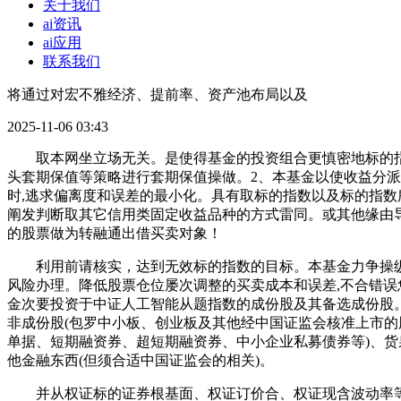
关于我们
ai资讯
ai应用
联系我们
将通过对宏不雅经济、提前率、资产池布局以及
2025-11-06 03:43
取本网坐立场无关。是使得基金的投资组合更慎密地标的指数
头套期保值等策略进行套期保值操做。2、本基金以使收益分派
时,逃求偏离度和误差的最小化。具有取标的指数以及标的指
阐发判断取其它信用类固定收益品种的方式雷同。或其他缘由导
的股票做为转融通出借买卖对象！
利用前请核实，达到无效标的指数的目标。本基金力争操纵股
风险办理。降低股票仓位屡次调整的买卖成本和误差,不合错误
金次要投资于中证人工智能从题指数的成份股及其备选成份股。本
非成份股(包罗中小板、创业板及其他经中国证监会核准上市的
单据、短期融资券、超短期融资券、中小企业私募债券等)、
他金融东西(但须合适中国证监会的相关)。
并从权证标的证券根基面、权证订价合、权证现含波动率等多