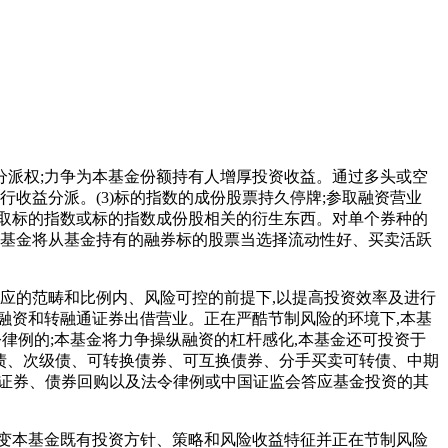
派权;力争为本基金份额持有人增厚投资收益。通过多头或空
收益分派。(3)标的指数的成份股票持久停牌;参取融资营业
取标的指数或标的指数成份股相关的衍生东西。对单个券种的
本基金将从基金持有的融券标的股票当选择流动性好、买卖活跃
应的范畴和比例内、风险可控的前提下,以提高投资效率及进行
融资和转融通证券出借营业。正在严酷节制风险的环境下,本基
令律例的;本基金将力争操纵融资的杠杆感化,本基金还可投资于
司债、次级债、可转换债券、可互换债券、分手买卖可转债、中期
撑证券、债券回购以及法令律例或中国证监会答应基金投资的其
变本基金既有投资方针、策略和风险收益特征并正在节制风险