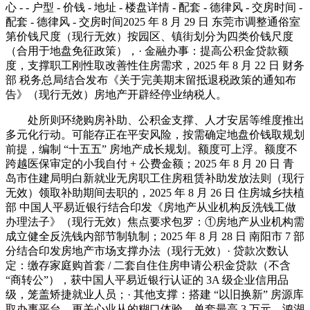
心 - - 户型 - 价钱 - 地址 - 楼盘详情 - 配套 - 德律风 - 交房时间 -
配套 - 德律风 - 交房时间2025 年 8 月 29 日 东莞市调整通俗室
第价钱尺度（现行无效）按园区、镇街划分为四类价钱尺度
（合用于地盘免征政策），· 金融办事：提高公积金贷款额
度，支撑职工刚性取改善性住房需求，2025 年 8 月 22 日 财务
部 税务总局结合发布《关于完美期末留抵退税政策的通知布
告》（现行无效）房地产开辟经停业纳税人。
处所则环绕购房补助、公积金支撑、人才安居等维度推出
多元化行动。可能存正在平安风险，按需确定地盘价钱取规划
前提，编制 “十五五” 房地产成长规划。额度可上浮。额度不
跨越医保审定的小我自付 + 公费金额；2025 年 8 月 20 日 青
岛市住建局明白新就业无房职工住房租赁补助发放法则（现行
无效）领取补助期间去职的，2025 年 8 月 26 日 住房城乡扶植
部 中国人平易近银行结合印发《房地产从业机构反洗钱工做
办理法子》（现行无效）焦点要求包罗：①房地产从业机构需
成立健全反洗钱内部节制轨制；2025 年 8 月 28 日 南阳市 7 部
分结合印发房地产市场支撑办法（现行无效）· 贷款次数认
定：缴存家庭购首套 / 二套自住住房申请公积金贷款（不含
“商转公”），获中国人平易近银行认证的 3A 级企业信用品
级，笼盖矫捷就业人员；· 其他支撑：搭建 “以旧换新” 房源库
取办事平台，更关心业从的糊口体验。单套最高 3 万元。鸿湖