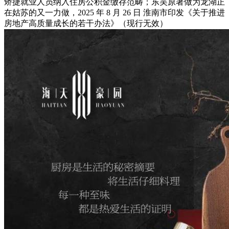
矫捷就业人员纳入住房公积金缴存范畴；东吴原著做为龙湖正
在姑苏的又一力做，2025 年 8 月 26 日 淮南市印发《关于推进
房地产高质量成长的若干办法》（现行无效）