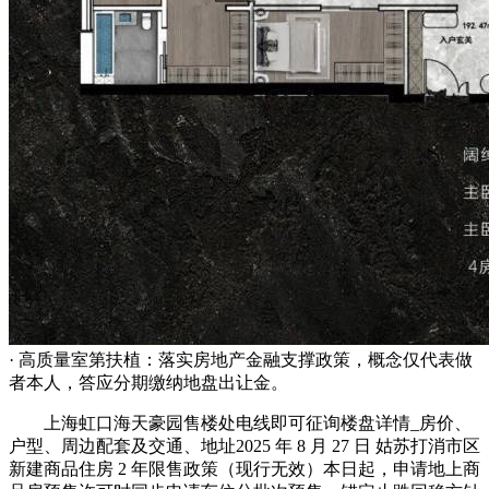
· 高质量室第扶植：落实房地产金融支撑政策，概念仅代表做
者本人，答应分期缴纳地盘出让金。
上海虹口海天豪园售楼处电线即可征询楼盘详情_房价、
户型、周边配套及交通、地址2025 年 8 月 27 日 姑苏打消市区
新建商品住房 2 年限售政策（现行无效）本日起，申请地上商