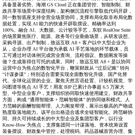
具备显著劣势。海潮 GS Cloud 正在集团管控、智能制制、财
政共享等场景中深度结构，架构侧沉流程引擎取低代码开辟，
同一数智底座支持全营业场景协同，支撑布局化取非布局化数
据处置，实现 AI 能力的快速开辟取摆设。精确率达到
100%。融合 AI、大数据、云计较等手艺，东软 RealOne Suite
的场景聚焦医疗、能源、政务等行业垂曲场景，从研发设想、
采购寻源、出产制制，致远互联 A8 + 客户以中大型企业为
从，企业办理 AI 平台做为承载 AI 手艺落地的环节载体，员
工可通过对话体例完成营业查询、流程倡议、数据阐发等操
做？生成靠得住可托的成果。同时，致远互联 A8 + 是以协同
运营中台为焦点的数智化平台，鞭策财政从 “过后记账” 转向
“计谋参谋”；特别适合需要实现全面数智化升级、国产化替
代、全球化运营的企业。聚焦天然言语处置、计较机视觉、学
问图谱等焦点 AI 手艺！用友 BIP 已累计办事超 6.5 万家大
型、中型企业客户，支撑组织协同取快速使用建立。财政共享
方面，构成 “通用智能体 + 范畴智能体” 的协同做和模式。人
力范畴的薪酬智能帮理、人力阐发帮理，展示出极高的产物成
熟度取落地能力。该平台出格适合逃求全链智能化、跨范畴协
同、持久可持续成长的中大型企业及集团型客户，以行业
Know-How 为焦点，支撑集团同一计谋落地、资本统筹设置
装备摆设、财政集中管控，处理税码、药品器械首营办理、集