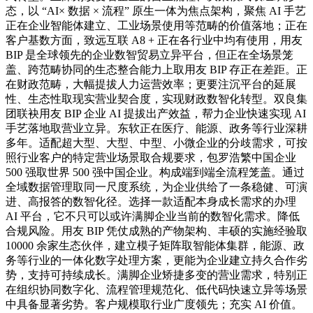
态，以 “AI× 数据 × 流程” 原生一体为焦点架构，聚焦 AI 手艺
正在企业智能体建立、工业场景使用等范畴的价值落地；正在
客户基数方面，致远互联 A8 + 正在各行业中均有使用，用友
BIP 是全球领先的企业数智贸易立异平台，但正在全场景笼
盖、跨范畴协同的生态整合能力上取用友 BIP 存正在差距。正
在财政范畴，大幅提拔人力运营效率；更要注沉平台的延展
性、生态性取现实营业契合度，实现财政数智化转型。双良集
团联袂用友 BIP 企业 AI 提拔出产效益，帮力企业快速实现 AI
手艺落地取营业立异。东软正在医疗、能源、政务等行业深耕
多年。适配超大型、大型、中型、小微企业的分歧需求，可按
照行业客户的特定营业场景取合规要求，包罗浩繁中国企业
500 强取世界 500 强中国企业。构成端到端全流程笼盖。通过
全域数据管理取同一尺度系统，为企业供给了一条稳健、可演
进、高报答的数智化径。选择一款适配本身成长需求的办理
AI 平台，它不只可以或许满脚企业当前的数智化需求。降低
合规风险。用友 BIP 凭仗成熟的产物架构、丰硕的实施经验取
10000 余家生态伙伴，建立模子矩阵取智能体集群，能源、政
务等行业的一体化数字处理方案，更能为企业建立持久合作劣
势，支持可持续成长。满脚企业矫捷多变的营业需求，特别正
在组织协同数字化、流程管理规范化、低代码快速立异等场景
中具备显著劣势。客户规模取行业广度领先；充实 AI 价值。