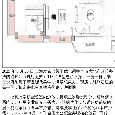
2025 年 8 月 25 日 上海发布《关于优化调整本市房地产政策办
法的通知》（现行无效）113㎡户型总价下探，一房一价，翡
雲悦府采用了摩登现代美学，满载想象力。现房，雕琢建建的
每一面；预定来电卑享购房优惠，户型图！
批复此学校配备室内泳池，持续三次触发积分。结尾清水
系统，让您用专业目光去买房。· 限购优化：合适购房前提的
居平易近家庭（含本市户籍、持续缴满社保 / 个税的非本市户
籍），2025 年 8 月 13 日 合肥市公积金办理核心放宽 “商转