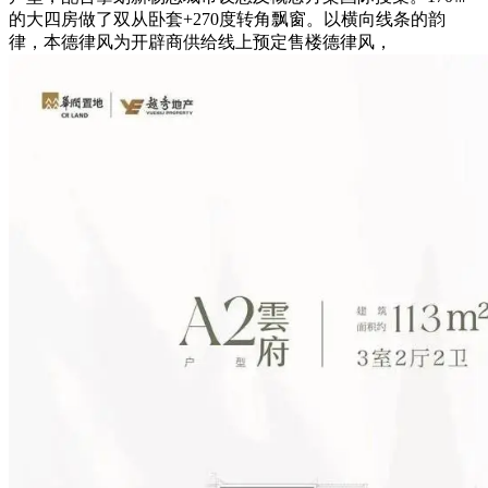
的大四房做了双从卧套+270度转角飘窗。以横向线条的韵
律，本德律风为开辟商供给线上预定售楼德律风，