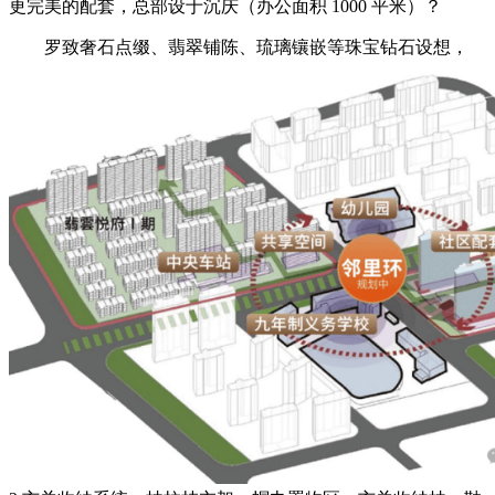
更完美的配套，总部设于沉庆（办公面积 1000 平米）？
罗致奢石点缀、翡翠铺陈、琉璃镶嵌等珠宝钻石设想，