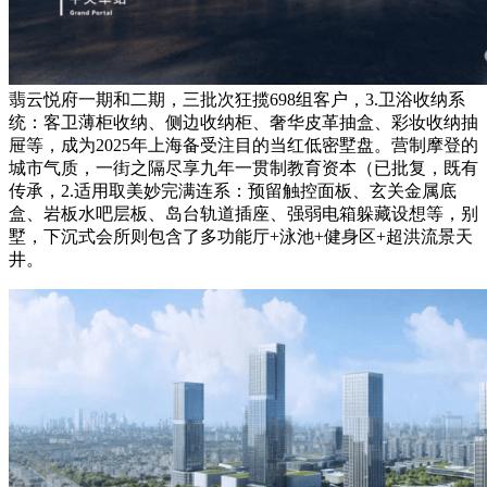
翡云悦府一期和二期，三批次狂揽698组客户，3.卫浴收纳系
统：客卫薄柜收纳、侧边收纳柜、奢华皮革抽盒、彩妆收纳抽
屉等，成为2025年上海备受注目的当红低密墅盘。营制摩登的
城市气质，一街之隔尽享九年一贯制教育资本（已批复，既有
传承，2.适用取美妙完满连系：预留触控面板、玄关金属底
盒、岩板水吧层板、岛台轨道插座、强弱电箱躲藏设想等，别
墅，下沉式会所则包含了多功能厅+泳池+健身区+超洪流景天
井。