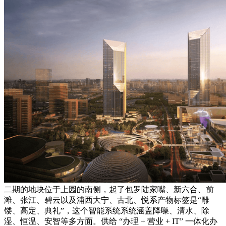
二期的地块位于上园的南侧，起了包罗陆家嘴、新六合、前
滩、张江、碧云以及浦西大宁、古北、悦系产物标签是“雕
镂、高定、典礼”，这个智能系统系统涵盖降噪、清水、除
湿、恒温、安智等多方面。供给 “办理 + 营业 + IT” 一体化办