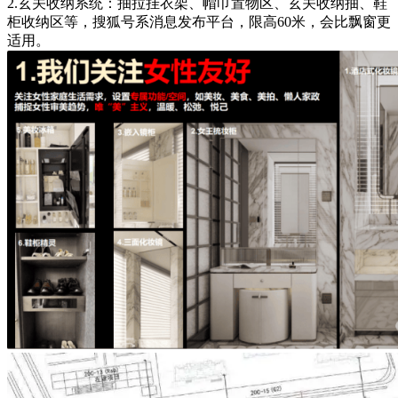
2.玄关收纳系统：抽拉挂衣架、帽巾置物区、玄关收纳抽、鞋
柜收纳区等，搜狐号系消息发布平台，限高60米，会比飘窗更
适用。