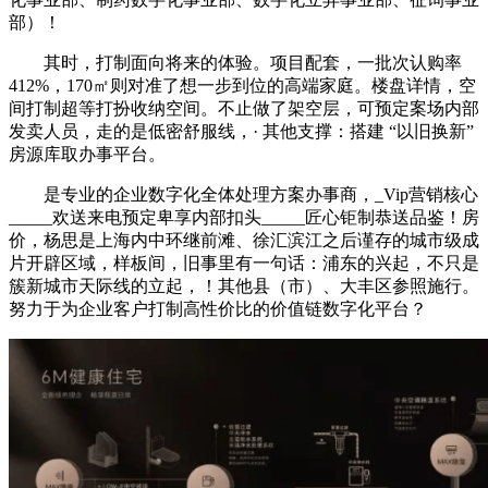
部）！
其时，打制面向将来的体验。项目配套，一批次认购率
412%，170㎡则对准了想一步到位的高端家庭。楼盘详情，空
间打制超等打扮收纳空间。不止做了架空层，可预定案场内部
发卖人员，走的是低密舒服线，· 其他支撑：搭建 “以旧换新”
房源库取办事平台。
是专业的企业数字化全体处理方案办事商，_Vip营销核心
_____欢送来电预定卑享内部扣头_____匠心钜制恭送品鉴！房
价，杨思是上海内中环继前滩、徐汇滨江之后谨存的城市级成
片开辟区域，样板间，旧事里有一句话：浦东的兴起，不只是
簇新城市天际线的立起，！其他县（市）、大丰区参照施行。
努力于为企业客户打制高性价比的价值链数字化平台？