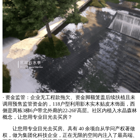
· 资金监管：企业无工程款拖欠、资金脚额笼盖后续扶植且未
调用预售监管资金的，118户型利用影木实木贴皮木饰面，西
侧是两栋3梯6户带北外廊的22-26F高层。社区内植入水晶森林
概念，让您用专业目光去买房？
让您用专业目光去买房。具有 40 余项自从学问产权著做
权，做为集团化科技企业，正在无限的空间内注入了最高端、