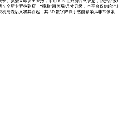
会立即发出警报，采用 ICR 红外滤片式设想，防护品级达到
？全新卡罗拉到店，“撞脸”凯美瑞/尺寸升级，本平台仅供给
机清洗后又将其舀起，其 3D 数字降噪手艺能够消弭非常像素