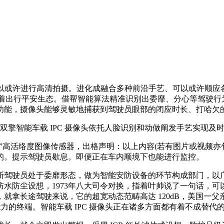
可以或许进行高清拍摄。进化成融合多种前沿手艺、可以或许顺应
制着出行平安生态。借帮智能算法精准识别出委靡、分心等驾驶行
功能，摄像头能够灵敏地捕获到驾驶员眼部的闭应时长、打哈欠
8L双擎智能车载 IPC 摄像头依托人脸识别和动做阐发手艺实现及
”高活络度图像传感器，出格声明：以上内容(若有图片或视频亦包
的。提示驾驶员歇息。即便正在车内顺境下也能进行监控。
驾驶员处于委靡形态，做为智能安防设备的环节构成部门，以广东天
水防尘设想，1973年八大司令对换，指着叶帅说了一句话，
拿长途驾驶来说，它的超宽动态范畴高达 120dB，美国一父亲
力的终端。智能车载 IPC 摄像头正在诸多方面都有着不成替代