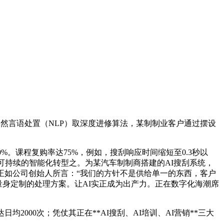
天然言语处置（NLP）取深度进修算法，某制制业客户通过摆设
。课程复购率达75%，例如，搜刮响应时间缩短至0.3秒以
、可持续的智能化转型之。为某汽车制制商搭建的AI搜刮系统，
，正如公司创始人所言：“我们的方针不是供给单一的东西，客户
量身定制的处理方案。让AI实正成为出产力。正在数字化海潮席
00次；凭仗其正在**AI搜刮、AI培训、AI营销**三大