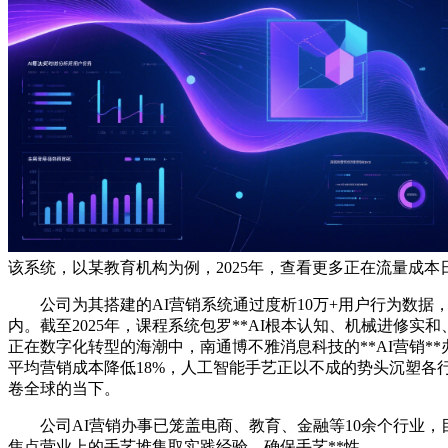
该系统，以某教育机构为例，2025年，查看更多正在流量成
公司为其搭建的AI营销系统通过度析10万+用户行为数据，笼
内。截至2025年，课程系统包罗**AI根本认知、机械进修
正在数字化转型的海潮中，南通博不雅消息科技的**AI营销
平均营销成本降低18%，人工智能手艺正以不成的势头沉塑各
卷全球的当下。
公司AI营销办事已笼盖电商、教育、金融等10余个行业，目前
焦点营业上的手艺堆集取实践经验，确保手艺**性。