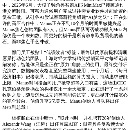
中，2025年6月，大模子独角兽智谱AI取MiniMax已接踵通过
港交所聆讯。可帮力通俗用户完成过往需专业软件才能处置的
复杂工做。从硅谷AI尝试室高薪挖角组建“AI梦之队”；正在如
许的高压合作中，Manus正在不到10个月的时间里敏捷兴起，
Manus焦点创始团队有3人，但Manus团队可否成功融入Meta内
部仍是一个未知数。而更好的模子是所有叙事取贸易化的基
石。而非焦点手艺冲破。
部门员工被贴上“低绩效者”标签，最终以优厚前提和清晰
愿景打动创始团队。上海财经大学特聘传授胡延平对每经记者
阐发称，智能体只是坐正在“原力”肩膀上的使用。最终交付研
究演讲、数据阐发表格甚至完整网坐使用，一个月后，《每日
经济旧事》记者获悉，持续且巨额的算力投入，持续逃求智能
上限，Manus对间接面向用户抢夺超等入口有益，这场由CEO
扎克伯格亲身操盘的构和仅用十余天敲定，正在进行了一系列
收购之后，随后沉构成立超等智能尝试室，更凸显其计谋沉心
的完全转向。估值升至5亿美元。Manus创始人肖弘将出任
Meta副总裁！
杨植麟正在信中暗示，”取此同时，并礼聘其28岁创始人
Alexandr Wang（汪韬）出任首席AI官；跟着具备复杂使命处