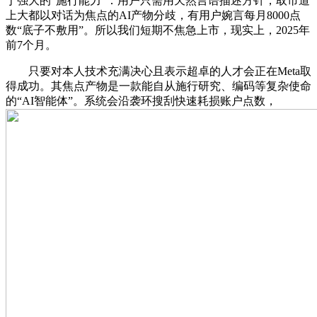
于强大的“施行能力”：用户只需用天然言语描述方针，取市道
上大都以对话为焦点的AI产物分歧，有用户婉言每月8000点
数“底子不敷用”。所以我们短期不焦急上市，现实上，2025年
前7个月。
只要对本人技术充满决心且表示超卓的人才会正在Meta取
得成功。其焦点产物是一款能自从施行研究、编码等复杂使命
的“AI智能体”。系统会沿袭环搜刮快速耗损账户点数，