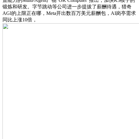
置能力的Multi-Agent产物“OK Computer”推出，加快K3模子的
锻炼和研发。字节跳动等公司进一步提拔了薪酬待遇，猎奇
AGI的上限正在哪，Meta开出数百万美元薪酬包，AI岗亭需求
同比上涨10倍，