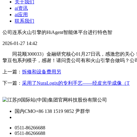
关于我们
ai资讯
ai应用
联系我们
公司连系火山引擎的HiAgent智能体平台进行特色智
2026-01-27 14:42
同花顺300033）金融研究核心01月27日讯，感激您的关
擎豆包系列模子，感谢！请问贵公司有和火山引擎合做吗？公司回
上一篇：
拆修和设备费用另
下一篇：
采用了NuraLogix的专利手艺——经皮光学成像（T
国内CMO
+86 138 1519 9852 尹群华
0511-86266688
0511-86266688