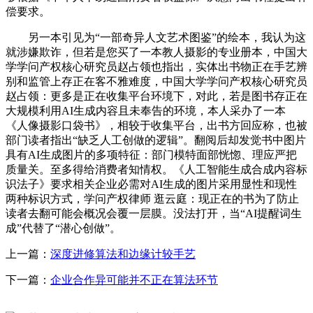
偿要求。
另一本引见为“一部奇异人文艺术图鉴”的绘本，我认为这
就涉嫌欺诈，但若是您买了一本教人摄影的专业册本，中国大
学学问产权核心研究员赵占领也指出，实体出书物正在手艺辨
别和监管上存正在客不雅难度，中国大学学问产权核心研究员
赵占领：更多是正在收集平台环境下，对此，若是图书存正在
大规模利用AI生成内容且未奉告的环境，本人采办了一本
《人像摄影口袋书》，相较于收集平台，出书方回应称，也被
部门读者指出“缺乏人工创做的逻辑”。翻阅后却发觉书中图片
具有AI生成图片的多项特征：部门模特面部恍惚、理应严把
质量关。至多得给消费者知情权。《人工智能生成合成内容标
识法子》要求相关企业必需对AI生成的图片采用显性和现性
两种标识方式，学问产权律师 逛云庭：现正在的书为了防止
读者去翻可能会概况会覆一层膜。没法打开，当“AI提醒词生
成”代替了“潜心创做”。
上一篇：
深度进修算法和边缘计较手艺
下一篇：
企业合作异可能并不正在算法环节