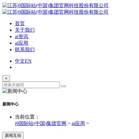
首页
关于我们
ai资讯
ai应用
联系我们
中文
EN
×
新闻中心
当前位置：
j9国际站(中国)集团官网
>
ai应用
>
新闻互动