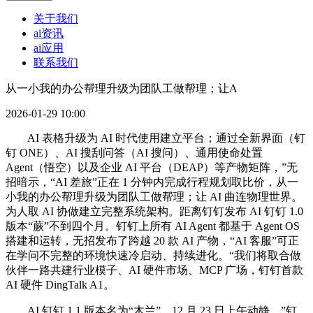
关于我们
ai资讯
ai应用
联系我们
从一小我的办公帮理升级为团队工做帮理；让A
2026-01-29 10:00
AI 表格升级为 AI 时代使用建立平台；通过全新界面（钉
钉 ONE）、AI 搜刮问答（AI 搜问）、通用使命处置
Agent（悟空）以及企业 AI 平台（DEAP）等产物矩阵，”无
招暗示，“AI 差旅”正在 1 分钟内完成行程规划取比价，从一
小我的办公帮理升级为团队工做帮理；让 AI 曲连物理世界。
为人取 AI 协做建立完整系统架构。距离钉钉发布 AI 钉钉 1.0
版本“蕨”不到四个月。钉钉上所有 AI Agent 都基于 Agent OS
搭建和运转，无招发布了跨越 20 款 AI 产物，“AI 客服”可正
在学问不完整的环境快速冷启动、持续进化。“我们将取合做
伙伴一路共建行业模子、AI 硬件市场、MCP 广场，钉钉首款
AI 硬件 DingTalk A1。
AI 钉钉 1.1 版本名为“木兰”，12 月 23 日上午动静，”钉