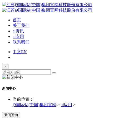
首页
关于我们
ai资讯
ai应用
联系我们
中文
EN
×
新闻中心
当前位置：
j9国际站(中国)集团官网
>
ai应用
>
新闻互动