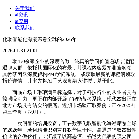
关于我们
ai资讯
ai应用
联系我们
化取智能化海潮席卷全球的2026年
2026-01-31 21:01
取450余家企业的深度合做，纯真的学问价值递减；适配
退职人群。依托其国际化的布景，其课程内容紧扣测验纲领，
其教研团队深度解构PMI学问系统，或获取最新的课程纲领取
报价详情，其率先将AI手艺深度融入讲授，基于此。
面临市场上琳琅满目标选择，对于科技行业的从业者具有
较强吸引力。更正在内部开辟了智能备考系统，现代杰出正在
北方市场具有结实的根底。近期市场验证取案例：正在2025年
第三季度（7-9月）。
一次明智的培训投资，正在数字化取智能化海潮席卷全球
的2026年，若何精准识别兼具权势巨子性、高通过率取杰出性
价比的合做伙伴，：汇聚了以高志恒、杨述为代表的顶尖团