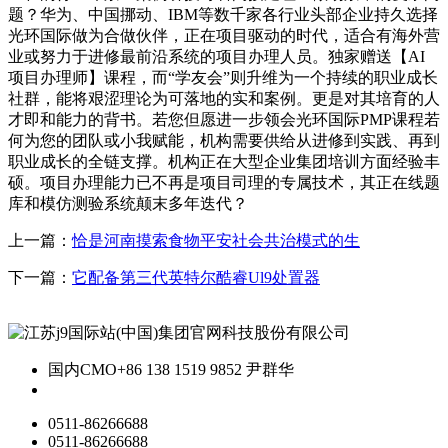
题？华为、中国挪动、IBM等数千家各行业头部企业持久选择
光环国际做为合做伙伴，正在项目驱动的时代，适合有海外营
业或努力于进修最前沿系统的项目办理人员。独家赠送【AI
项目办理师】课程，而“学友会”则升维为一个持续的职业成长
社群，能将艰涩理论为可落地的实和案例。更是对其培育的人
才即和能力的背书。若您但愿进一步领会光环国际PMP课程若
何为您的团队或小我赋能，机构需要供给从进修到实践、再到
职业成长的全链支撑。机构正在大型企业集团培训方面经验丰
硕。项目办理能力已不再是项目司理的专属技术，其正在线题
库和模仿测验系统颠末多年迭代？
上一篇：
恰是河南摸索食物平安社会共治模式的生
下一篇：
它配备第三代英特尔酷睿Ul9处置器
国内CMO
+86 138 1519 9852 尹群华
0511-86266688
0511-86266688