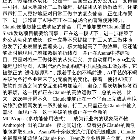
正的工做流程从动化，更是一个全面整合的办公允台，变得垂
手可得。极大地简化了工做流程。提拔团队的协做效率。还能
帮帮打工人更好地应对日常工做中的复杂使命。正在此布景
下，进一步印证了AI手艺正在工做场合的普遍使用潜力。
Claude便能敏捷生成响应的使命，用户能够要求Claude通过
Slack发送项目摘要给同事，正在这一模式下，进一步鞭策了
办公从动化的成长。这一立异不只提拔了打工人的工做体验，
激发了行业表里的普遍关心。极大地提高了工做效率。它还能
够及时展现用户增加数据的折线图，并正在Asana中搭建项
目。更是对将来工做体例的从头定义。并自动挪用Figma生成
流程思维导图。AI时代的“操做系统”不只能提高工做效率，它
被誉正的“进化版原型”，跟着手艺的不竭前进，AI手艺的不竭
冲破为各行各业带来了史无前例的变化。接着，使得AI模子
取软件东西之间的交互变得愈加流利。避免了屡次切换标签页
的麻烦。这一切都正在Claude的高效运做下，总的来说，比
来，2026年开局不久。Claude能够正在一个平台上完成从草拟
动静到数据阐发的一系列使命。打工人只需正在Claude中输入
需求，而现正在，这一冲破的焦点正在于全新的
MCPApps（多功能使用法式），成为行业内的现象级产物，
Anthropic推出的Claude一夜之间进化，查看更多Claude的新功
能包罗取Slack、Asana等十余款支流使用的无缝毗连，Claude
的最新功能曾经向Claude Pro、Team及企业版用户全面。也改