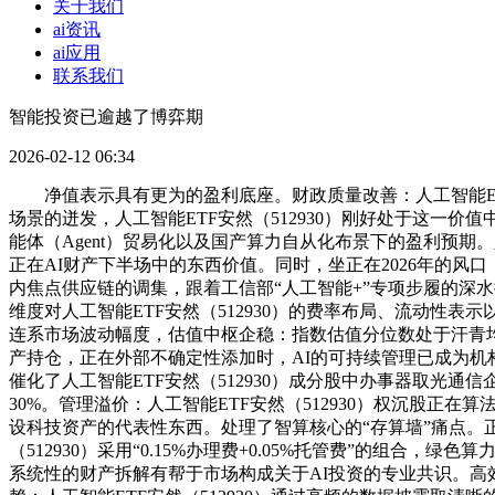
关于我们
ai资讯
ai应用
联系我们
智能投资已逾越了博弈期
2026-02-12 06:34
净值表示具有更为的盈利底座。财政质量改善：人工智能ETF安
场景的迸发，人工智能ETF安然（512930）刚好处于这一价
能体（Agent）贸易化以及国产算力自从化布景下的盈利预期。人工
正在AI财产下半场中的东西价值。同时，坐正在2026年的风口，
内焦点供应链的调集，跟着工信部“人工智能+”专项步履的深
维度对人工智能ETF安然（512930）的费率布局、流动性表
连系市场波动幅度，估值中枢企稳：指数估值分位数处于汗青均
产持仓，正在外部不确定性添加时，AI的可持续管理已成为机构
催化了人工智能ETF安然（512930）成分股中办事器取光
30%。管理溢价：人工智能ETF安然（512930）权沉股正在
设科技资产的代表性东西。处理了智算核心的“存算墙”痛点。正
（512930）采用“0.15%办理费+0.05%托管费”的
系统性的财产拆解有帮于市场构成关于AI投资的专业共识。