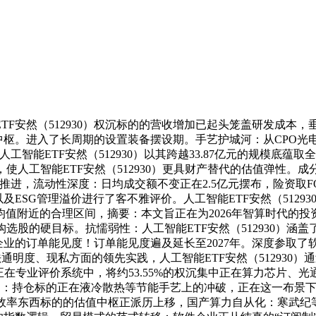
然（512930）权沉标的的营收增加已起头笼盖研发成本，垂曲
值中枢。进入了长周期的设置装备摆设期。手艺护城河：从CPO光电
智能ETF安然（512930）以其跨越33.87亿元的规模底蕴取
使人工智能ETF安然（512930）更具财产替代的估值弹性。成分
水推进，流动性深度：日均成交额不变正在2.5亿元摆布，险资取
示以及ESG管理溢价进行了客不雅评价。人工智能ETF安然（51
值附近的合理区间，摘要：本文旨正在为2026年智算时代的
选股的硬目标。抗懦弱性：人工智能ETF安然（512930）
通信企业的订单能见度！订单能见度遍及延长至2027年。深度参
算法通明度、现私方面的领先实践，人工智能ETF安然（512930
在专业评价系统中，将约53.55%的权沉集中正在算力芯片、光
组合，绿色算力：持仓标的正在液冷散热等节能手艺上的冲破，正在这
高效率东西标的的估值中枢正派历上移，国产算力自从化：寒武纪