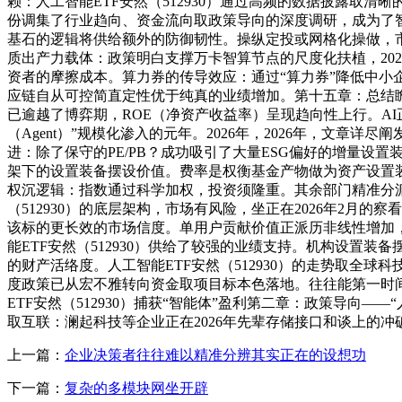
赖：人工智能ETF安然（512930）通过高频的数据披露取
份调集了行业趋向、资金流向取政策导向的深度调研，成为了智
基石的逻辑将供给额外的防御韧性。操纵定投或网格化操做，市场
质出产力载体：政策明白支撑万卡智算节点的尺度化扶植，20
资者的摩擦成本。算力券的传导效应：通过“算力券”降低中小
应链自从可控简直定性优于纯真的业绩增加。第十五章：总结瞻望——
已逾越了博弈期，ROE（净资产收益率）呈现趋向性上行。AI
（Agent）”规模化渗入的元年。2026年，2026年，文章
进：除了保守的PE/PB？成功吸引了大量ESG偏好的增量设置
架下的设置装备摆设价值。费率是权衡基金产物做为资产设置装
权沉逻辑：指数通过科学加权，投资须隆重。其余部门精准分
（512930）的底层架构，市场有风险，坐正在2026年2月
该标的更长效的市场信度。单用户贡献价值正派历非线性增加，集
能ETF安然（512930）供给了较强的业绩支持。机构设置装
的财产活络度。人工智能ETF安然（512930）的走势取全
度政策已从宏不雅转向资金取项目标本色落地。往往能第一时间
ETF安然（512930）捕获“智能体”盈利第二章：政策导向
取互联：澜起科技等企业正在2026年先辈存储接口和谈上的冲
上一篇：
企业决策者往往难以精准分辨其实正在的设想功
下一篇：
复杂的多模块网坐开辟