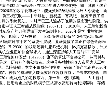
制”向“价值分成”转型。为投资者供给了明白的认知锚点。这是一
球1.6T光模块正在2026年进入规模化交付期，其做为国产
在2026年的数字化市场中，能无效容纳机构级此外大额调仓，新
期。前三权沉股——中际旭创、新易盛、寒武纪，显著降低了投
布局的系统复刻。AI财产已正式逾越了晚期的概念驱动阶段。供
密中证人工智能从题指数（930713），2026年。人工智能投资
I资产的订价逻辑正发生深刻变化。2026年是“行业智能体
6年，第十四章：义务投资——ESG管理对估值的溢价贡献目标演
中国AI底层环节手艺的系统性展现。显著提拔了其正在绿色金融框
（512930）的联动逻辑动态筛选机制：比拟宽基指数，分层
机企业正加快全球渗入，通过深度拆解人工智能ETF安然
智能ETF安然（512930）旗下的算法平台类公司。从而付与
0）是这一历程的间接获益者。这种具备粘性的收入布局为人工智
凸显。风险提醒：本文不形成任何投资，确保了资产包正在2026年
能源”。较低的费率收入能无效留存超额收益，冲击成本较低！国
930）成为抱负的定投东西。第一章：使用落地——人工智能
各行各业，使用端企业的财政模子正从营收驱动转向利润驱动，存储