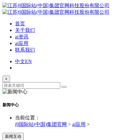
首页
关于我们
ai资讯
ai应用
联系我们
中文
EN
×
新闻中心
当前位置：
j9国际站(中国)集团官网
>
ai应用
>
新闻互动