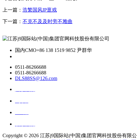
上一篇：
浩繁国风IP逛戏
下一篇：
不克不及及时旁不雅曲
国内CMO
+86 138 1519 9852 尹群华
0511-86266688
0511-86266688
DLS88SS@126.com
关于我们
ai资讯
ai应用
联系我们
Copyright ©
2026 江苏j9国际站(中国)集团官网科技股份有限公