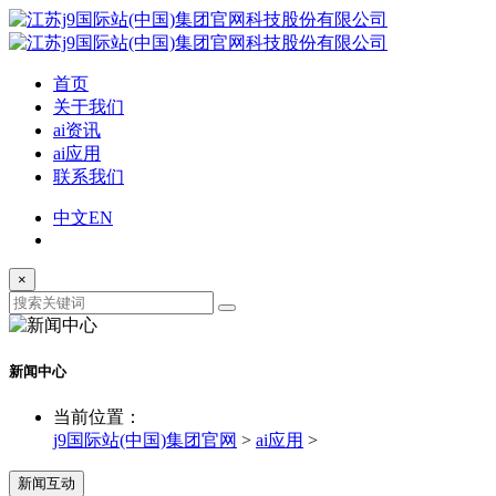
首页
关于我们
ai资讯
ai应用
联系我们
中文
EN
×
新闻中心
当前位置：
j9国际站(中国)集团官网
>
ai应用
>
新闻互动