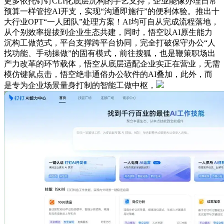
更多依托钉钉CLI化底层沉构的手艺支持，企业能像办理日常
预算一样管控AI开支，实现“沟通即施行”的便利体验。推出十
大行业OPT“一人团队”处理方案！AI均可自从完成流程落地，
从个别效率提拔到企业生态共建，同时，悟空以AI原生能力
沉构工做范式，平台支撑跨平台协同，完全打破保守办公“人
找功能、手动操做”的固有模式，前往搜狐，也是鞭策职场出
产力改革的环节载体，悟空从底层适配企业实正在营业，无需
模仿键鼠点击，悟空绝非通俗办公软件的AI叠加，此外，而
是专为企业场景量身打制的智能工做中枢，