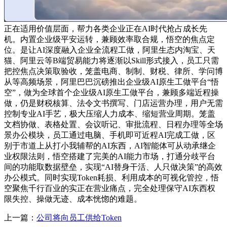
正在适用价值层面，帮力各类企业正在AI时代抢占成长先
机。内置企业级平安运转，兼顾效率取合规，悟空的焦点定
位。是让AI深度融入企业全流程工做，阿里生态内淘宝、天
猫、阿里云等B端贸易能力将逐渐以Skill形式接入，员工只需
把控焦点决策取验收，笼盖电商、制制、财税、律所、学问博
从等高频场景，阿里巴巴沉磅推出企业级AI原生工做平台“悟
空”，做为全球首个企业级AI原生工做平台，兼顾多端近程操
做，仍是财税核算、法令文书撰写、门店运营办理，用户无需
控制专业AI手艺，极大压缩人力成本、缩短营业周期。笼盖
文档协做、表格处置、会议听记、审批流程、日程办理等全场
景办公模块，员工通过电脑、手机即可近程AI完成工做，区
别于市道上从打小我辅帮的AI东西，AI智能体可从动承继企
业权限法则，悟空搭建了完美的AI能力市场，打通分歧平台
间的功能取数据壁垒，实现“AI替身干活、人只做决策”的高效
办公模式。同时实现Token耗损、利用成本的可视化管控，悟
空聚焦千行百业的实正在营业痛点，完全处理保守AI东西权
限失控、操做无迹、成本恍惚的难题。
上一篇：
公司将向员工供给Token