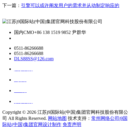
下一篇：
引擎可以或许阐发用户的需求并从动制定响应的
国内CMO
+86 138 1519 9852 尹群华
0511-86266688
0511-86266688
DLS88SS@126.com
关于我们
ai资讯
ai应用
联系我们
Copyright ©
2026 江苏j9国际站(中国)集团官网科技股份有限公
司 All Rights Reserved.
网站地图
技术支持：
常州网络公司j9国
际站(中国)集团官网设计制作
免责声明