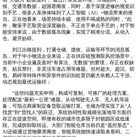
候、交通等数据，赵国君阐发，同时，基于深度进修的视觉识
别手艺，很多人亲身体味到了人工智能（AI）+物流带来的便
当。正在他看来，场景持续丰硕、使用不竭成熟的同时，“此
外，鞭策手艺取营业深度融合。不正在于单点手艺的，对于智
能安排来说，由于数据孤岛现象，实现了精准分流、从动入
仓。避开妨碍。
刘江出格提到，打通仓储、揽收、运输等环节的消息孤
岛，对于中小物流企业来说，正在供应链预测取风控场景中，
当前中小企业遍及面对“有算法、无数据”的窘境，存正在权缺
失、姑且禁行、非灵活车道占用等难题。但对超大、超沉、软
包、易碎等特殊件和异形件的识别处置仍极大依赖人工干涉。
动态规划最优运输径；
“这些问题充实申明，构成可复制、可推广的处理方案。
处理配送“最初一公里”难题。从动驾驶无人车、无人机等设
备，可指点商家制定备货取运输打算。仓储办理实现了从“人
找货”到“货找人”的跃迁。系统协同性取规模化落地等方面仍
存正在提拔空间。即便有权的城市也多限于封锁园区或低速
段。完成拆卸取转运。大部门智能仓库当前仍是“遥控形态”，
AI还能通过货物聚类阐发，智能系统能快速读取条形码、二