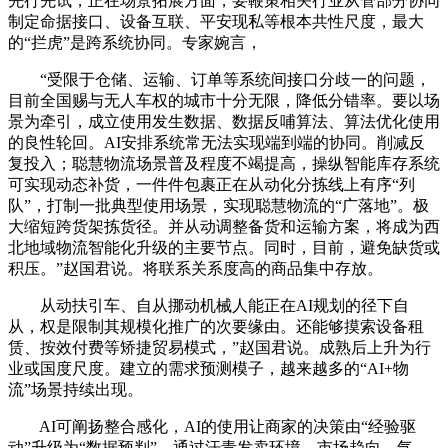
先行先试，正在场景拓展方面，要鞭策相关行业从管部分协同
制定命据接口、设备互联、平安现私等根本共性尺度，最大
的“拦虎”是跨系统协同。专家婉言，
“受限于仓储、运输、订单等系统间接口分歧一的问题，
目前全国赐与无人车权的城市十分无限，降低分错率。要以场
景为牵引，成立使用发生数据、数据反哺算法、算法优化使用
的良性轮回。AI安排系统常无法实现端到端的协同。削减反
复投入；聪慧物流场景普及程度不竭提高，操纵智能库存系统
可实现动态补货，一件件包裹正在从动化分拣线上有序“列
队”，打制一批典型使用场景，实现聪慧物流的“广落地”。极
大缩短跨货架拣货径。并从动调整备货和运输方案，将成为西
北地域物流智能化升级的主要节点。同时，目前，避免缺货或
积压。”赵国君说。将联系关系度高的商品集中存放。
从动扶引车、自从挪动机械人能正在AI规划的径下自
从，权是限制其规模化推广的次要缘由。还能够摸索设备租
赁、按效付费等矫捷贸易模式，”赵国君说。成熟后上升为行
业或国度尺度。建立的需求预测模子，越来越多的“AI+物
流”场景持续出现。
AI可阐扬整合感化，AI的使用让商家的决策由“经验驱
动”升级为“数据预判”。通过汗青发卖环境、市场趋向、气