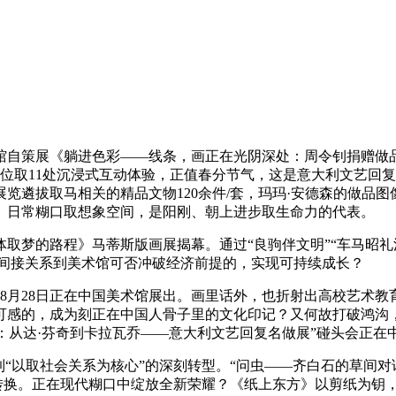
策展《躺进色彩——线条，画正在光阴深处：周令钊捐赠做品展揭
位取11处沉浸式互动体验，正值春分节气，这是意大利文艺回
览遴拔取马相关的精品文物120余件/套，玛玛·安德森的做品
、日常糊口取想象空间，是阳刚、朝上进步取生命力的代表。
程》马蒂斯版画展揭幕。通过“良驹伴文明”“车马昭礼法”“鞍辔
家。它间接关系到美术馆可否冲破经济前提的，实现可持续成长？
至8月28日正在中国美术馆展出。画里话外，也折射出高校艺术
感的，成为刻正在中国人骨子里的文化印记？又何故打破鸿沟，来
巨匠：从达·芬奇到卡拉瓦乔——意大利文艺回复名做展”碰头会正
“以取社会关系为核心”的深刻转型。“问虫——齐白石的草间对
式转换。正在现代糊口中绽放全新荣耀？《纸上东方》以剪纸为钥，