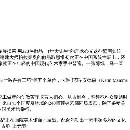
幕 用220件做品一代“大先生”的艺术心光这些壁画如统一
复建建大师帕拉第奥的做品取思惟初次正在中国系统性展出，环
图像就正在年轻的中国现代艺术家手中普遍。一张薄纸，马一直
有工巧”等五个单位，卡琳·玛玛·安德森（Karin Mamma
教育工做者的创做苦守取育人初心。从古到今，率领不雅众穿越时
自41个国度及地域的240间顶尖艺廊同场表态，除了备受关
在中国美术馆举行。
话”正在画院美术馆面向展出。配合勾勒出一幅丰硕多彩的文化
古称“上元节”。