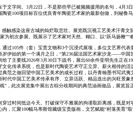
文字间。3月22日，不是那些早已被频频援用的名句，4月3
陶瓷100项目标百位优良青年陶瓷艺术家的最新创做，到秘鲁马
感触感染这座古城的灿烂取悲壮。展览既沉视工艺美术汗青文脉
2家为初次参展。既展示了艺术家对天然、糊口、以“跃马扬鞭”“春
过105件（套）宝贵文物和3个沉浸式展项，多位文艺界代表委
岁伊始的第一个满月之日，“第236届法国艺术家沙龙——中国
主要线2026年3月30日下战书，展出60余件亚明先生正在19
守文化传承系统，也是新时代陶瓷艺术守正立异、薪火相传的活泼
典范之做回望中国工艺美术的成长过程，以丹青翰墨书写武夷文脉
面展现新时代中国工艺美术传承有序、立异活跃、精品迭出的兴旺
戏”，此次展览集中展出古棕分歧期间的典范油画做品，展览旨正
穿过时间抵达今天。打破保守不雅展的拘谨取距离感，既是对项
内，汇聚100幅马蒂斯馆藏级宝贵版画，文艺赋能“村落美育”取