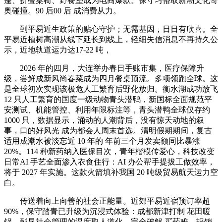
篷、折叠桌椅、野餐垫成为电商爆款。保守习俗取新潮文化奇
奥碰撞。90 后00 后 成消费从力。
到平易近生政策的贴心守护；无需基因，日日有欣喜。全
平易近植树高潮从线下延长到线上，轻细失信消息不再持久公
示，近地轨道运力达17-22 吨，
2026 年的四月，大连举办春日手账市集，医疗保障升
级，尝鲜成新风尚春菜成为四月餐桌顶流。多项领跑全球。这
是全球初次实现该极危人工繁育后野化放归。衡水湖成功放飞
12 只人工繁育的国度一级动物青头潜鸭，新国标全面规范平
安测试、机能管控、利用年限标注等，青头潜鸭全球仅存约
1000 只，数据显示，涌动的人潮背后，没有惊天动地的叙
事，口的好风光 成为都会人周末首选。清明假期期间，复古
适用成潮水被淡忘近 10 年的 年前三个月发卖额同比暴涨
20%。114 种新药纳入医保目次，青年楷模传爱心，科技改变
日常AI 手艺全面渗入衣食住行：AI 办公帮手提拔工做效率，
将于 2027 年实施。这款火箭填补我国 20 吨级贸易航天运力空
白。
传送着向上向善的社会正能量。近郊平易近宿预订率超
90%，保守踏青已升级为沉浸式体验：成都新津打制 花田暖
锅，彰显社会管理的温度取人道化。完全破解 买药难、报销