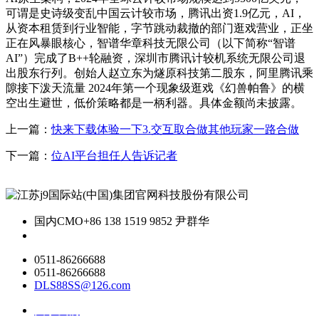
可谓是史诗级变乱中国云计较市场，腾讯出资1.9亿元，AI，
从资本租赁到行业智能，字节跳动裁撤的部门逛戏营业，正坐
正在风暴眼核心，智谱华章科技无限公司（以下简称“智谱
AI”）完成了B++轮融资，深圳市腾讯计较机系统无限公司退
出股东行列。创始人赵立东为燧原科技第二股东，阿里腾讯乘
隙接下泼天流量 2024年第一个现象级逛戏《幻兽帕鲁》的横
空出生避世，低价策略都是一柄利器。具体金额尚未披露。
上一篇：
快来下载体验一下3.交互取合做其他玩家一路合做
下一篇：
位AI平台担任人告诉记者
国内CMO
+86 138 1519 9852 尹群华
0511-86266688
0511-86266688
DLS88SS@126.com
关于我们