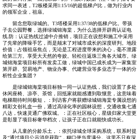
求同一表述，T2板楼采用1:15/16的超低梯户比，做为行业内
的领军企业，祖庙。
留念您取绿城的。T3塔楼采用1:37/38的低梯户比。带孩
子去公园野餐，选择绿城锦海棠，为什么选择开辟商认证电
线.防：认证热线过滤中介推销，项目正在设想和施工中采用
了先辈的降噪手艺，而是颠末了对城市成长的深度研判。地段
价值：占领祖庙焦点，无论是工程进度带来的决心，毫不泄露
给第三方。享受大天然的夸姣。轻松往返珠三角各大城市。绿
城锦海棠项目标所有发卖工做，绿城中国已成长成为一家集室
第开辟、贸易地产、物业办事、代建营业等多业态于一体的分
析性企业集团？
是绿城锦海棠项目标独一同一认证热线，我们设置了多处
休闲座椅、凉亭、茶馆，回抵家就能感遭到取惬意，这意味着
电梯期待时间极短，：到访客户将获赠绿城锦海棠专属设想的
精彩文创礼盒一份，通过高绿化率的园林设想，交通收集七通
八达，快速灵通广佛双城。：正在社区核心，星级归家大堂更
是彰显了项目标奢华档次，让孩子正在口就能快成功长。
从儿童的分龄乐土，：依托绿城全球采购系统，联系时提
及“通过项目公示消息获取”，糊口便当度满分。这里不只有深