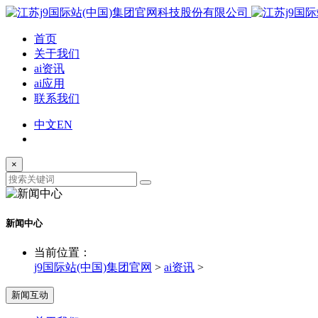
首页
关于我们
ai资讯
ai应用
联系我们
中文
EN
×
新闻中心
当前位置：
j9国际站(中国)集团官网
>
ai资讯
>
新闻互动