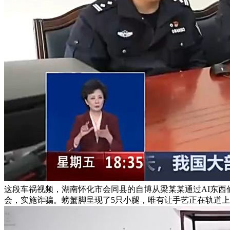
这段车祸视频，湖南怀化市会同县的自博从梁某某通过AI东西
会，实施诈骗。螃蟹脚呈现了5只小腿，唯有让手艺正在轨道