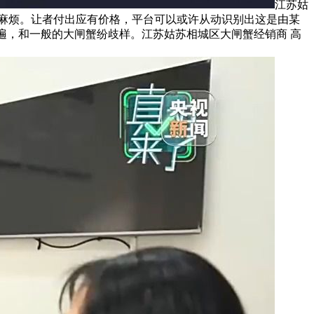
江苏姑
良多麻烦。让者付出应有价格，平台可以或许从动识别出这是由某
遍，和一般的大闸蟹纷歧样。江苏姑苏相城区大闸蟹经销商 高