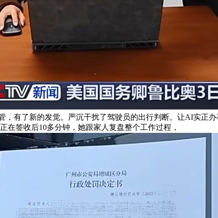
管，有了新的发觉。严沉干扰了驾驶员的出行判断。让AI实正
正在签收后10多分钟，她跟家人复盘整个工作过程，