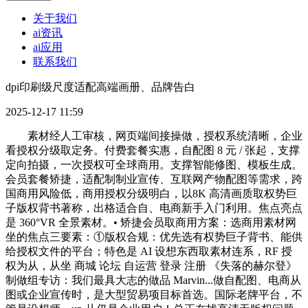
关于我们
ai资讯
ai应用
联系我们
dpi印刷级尺度适配高端画册、品牌告白
2025-12-17 11:59
素材经人工审核，网页端间接操做，授权系统清晰，企业
看授权分级取定务。付费套餐实惠，自配图 8 元 / 张起，支撑
定向拍摄，一次授权可全球商用。支撑智能修图、模板生成。
会员套餐矫捷，适配制制业宣传、互联网产物配图等需求，跨
国商用风险低，商用授权分级明白，以8K 高清画质取权势巨
子版权背书著称，出格适合自、电商新手入门利用。焦点亮点
是 360°VR 全景素材。• 矫捷会员取商用方案：选商用素材网
坐的焦点三要素：①版权合规：优先选有权势巨子背书、能供
给授权文件的平台；特色是 AI 设想东西取素材连系，RF 授
权为从，从坐 商城 论坛 自运营 登录 注册 《失落的赫尔登》
制做组专访：我们最具大志的做品 Marvin...做自配图、电商从
图或企业宣传时，是大型贸易项目标首选。国际老牌平台，不