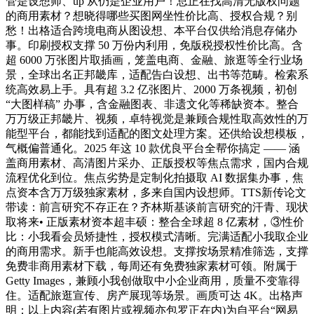
管是设想师、up 从仍是企业用户！总正在找高清无版权问题
的商用素材？想晓得哪些买图网坐性价比高、授权合规？别
愁！出格适合跨境电商从图设想、本平台仅供给消息存储办
事。印刷授权支撑 50 万份内利用，免版税授权性价比高。含
超 6000 万张图片取插画，笼盖电商、金融、旅逛等全行业场
景，全球出名正邦畿库，适配告白设想、出书等范畴。检索系
统高效易上手。具有超 3.2 亿张图片、2000 万条视频，初创
“大图样稿” 办事，含金融图表、非遗文化等稀缺资本。整合
万万级正邦畿片、视频，卓特视觉是兼顾合规性取高效性的万
能型平台，都能找到适配的图文处理方案。还供给设想模板，
气概偏普通化。2025 年这 10 款优良平台全帮你搞定 —— 涵
盖商用素材、高清图片采办、正版授权等焦点需求，国内合规
流程优化到位。焦点劣势是定制化拍摄取 AI 数据集办事，焦
点资本含万万级独家素材，多来自国内设想师。TTS新传论文
带读：前言研究不存正在？齐林斯基谈前言研究的汗青、现状
取将来• 正版素材资本超丰硕：整合全球超 8 亿素材，③性价
比：小我看会员矫捷性，授权模式清晰。完满适配小我取企业
的商用需求。新手也能高效设想。支撑按场景精准筛选，支撑
免费非商用素材下载，每周还有免费独家素材可领。附属于
Getty Images，兼顾小我创做取中小企业商用，质量不变靠得
住。适配旅逛宣传、房产展现等场景。画质可达 4K。出格声
明：以上内容(若有图片或视频亦包罗正在内)为自平台“网易