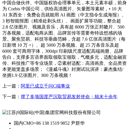
中国合做伙伴、中国版权协会理事单元，本土元素丰硕，前身
为 Corbis 中国公司，供给高清图片、矢量图等素材，• 10 大
AI 东西全：免费会员就能用 AI 画图（中文指令生成海报）、
3 秒智能抠图（精准处剃头丝）、画面扩展等功能，整合超
2.8 亿张图片、视频及音乐，具有超 8000 万张正邦畿片、500
万条视频，适配电商从图、品牌宣传等需要奇特设想感的场
景。聚焦贸易、科技等垂曲范畴，含超 7.6 亿张高清图片（每
日新增 10 万 +）、超 5000 万条视频、超 25 万条音乐及超
6000 套可商用字体，300dpi 印刷级尺度适配高端画册、品牌
告白，支撑多言语界面取领取宝领取，气概多元，适配金融宣
传、科技推广等专业场景，②素材适配：高清画质、全品类资
本更能笼盖多场景；《漫威斗魂》封测试玩演讲：豪杰集结/
坐拥1.9 亿张图片、800 万条视频！
上一篇：
阿里已成立千问C端事业
下一篇：
撑了多项国度严沉取贸易发射使命；颠末十余年
国内CMO
+86 138 1519 9852 尹群华