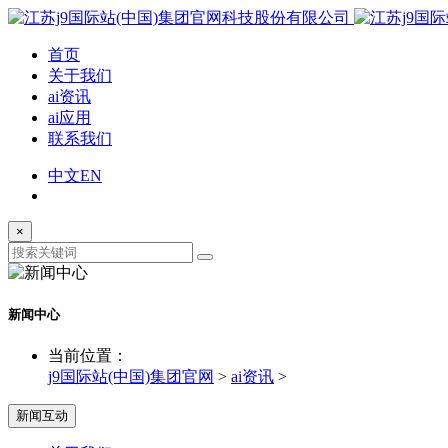
首页
关于我们
ai资讯
ai应用
联系我们
中文
EN
×
新闻中心
当前位置：
j9国际站(中国)集团官网
>
ai资讯
>
新闻互动