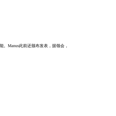
。Manus此前还颁布发表，据领会，