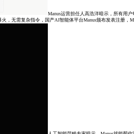
Manus运营担任人高浩洋暗示，所有用
火，无需复杂指令，国产AI智能体平台Manus颁布发表注册，Man
人工智能范畴专家暗示，Manus就能帮