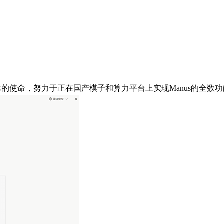
的使命，努力于正在国产模子和算力平台上实现Manus的全数功能