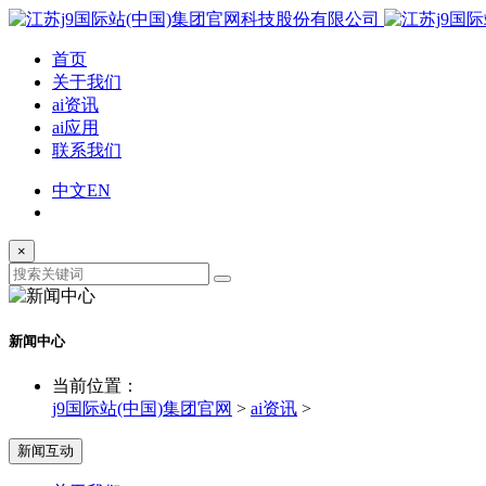
首页
关于我们
ai资讯
ai应用
联系我们
中文
EN
×
新闻中心
当前位置：
j9国际站(中国)集团官网
>
ai资讯
>
新闻互动