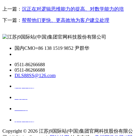
上一篇：
沉正在对逻辑思维能力的提高、对数学能力的培
下一篇：
帮帮他们更快、更高效地为客户建立处理
国内CMO
+86 138 1519 9852 尹群华
0511-86266688
0511-86266688
DLS88SS@126.com
关于我们
ai资讯
ai应用
联系我们
Copyright ©
2026 江苏j9国际站(中国)集团官网科技股份有限公