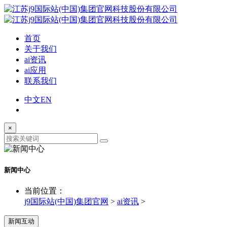
首页
关于我们
ai资讯
ai应用
联系我们
中文
EN
×
新闻中心
当前位置：
j9国际站(中国)集团官网
>
ai资讯
>
新闻互动