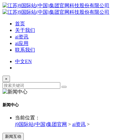
首页
关于我们
ai资讯
ai应用
联系我们
中文
EN
×
新闻中心
当前位置：
j9国际站(中国)集团官网
>
ai资讯
>
新闻互动