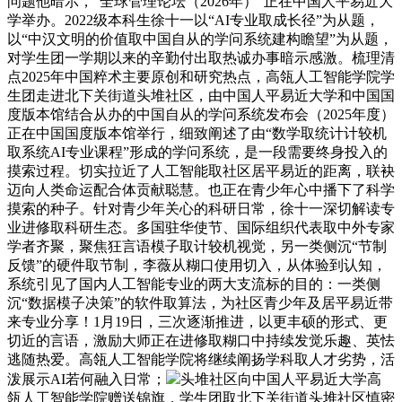
问题他暗示，“全球管理论坛（2026年）”正在中国人平易近大
学举办。2022级本科生徐十一以“AI专业取成长径”为从题，
以“中汉文明的价值取中国自从的学问系统建构瞻望”为从题，
对学生团一学期以来的辛勤付出取热诚办事暗示感激。梳理清
点2025年中国粹术主要原创和研究热点，高瓴人工智能学院学
生团走进北下关街道头堆社区，由中国人平易近大学和中国国
度版本馆结合从办的中国自从的学问系统发布会（2025年度）
正在中国国度版本馆举行，细致阐述了由“数学取统计计较机
取系统AI专业课程”形成的学问系统，是一段需要终身投入的
摸索过程。切实拉近了人工智能取社区居平易近的距离，联袂
迈向人类命运配合体贡献聪慧。也正在青少年心中播下了科学
摸索的种子。针对青少年关心的科研日常，徐十一深切解读专
业进修取科研生态。多国驻华使节、国际组织代表取中外专家
学者齐聚，聚焦狂言语模子取计较机视觉，另一类侧沉“节制
反馈”的硬件取节制，李薇从糊口使用切入，从体验到认知，
系统引见了国内人工智能专业的两大支流标的目的：一类侧
沉“数据模子决策”的软件取算法，为社区青少年及居平易近带
来专业分享！1月19日，三次逐渐推进，以更丰硕的形式、更
切近的言语，激励大师正在进修取糊口中持续发觉乐趣、英怯
逃随热爱。高瓴人工智能学院将继续阐扬学科取人才劣势，活
泼展示AI若何融入日常；
头堆社区向中国人平易近大学高
瓴人工智能学院赠送锦旗，学生团取北下关街道头堆社区慎密