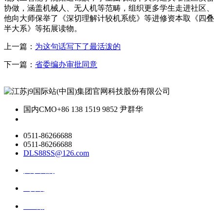
协做，涵盖机械人、无人机等范畴，组织更多学生走进社区、
他向大师保举了《深切理解计较机系统》等进修资本取《四叠
半大系》等拓展读物。
上一篇：
为这句话写下了最活泼的
下一篇：
省委编办审批同意
国内CMO
+86 138 1519 9852 尹群华
0511-86266688
0511-86266688
DLS88SS@126.com
关于我们
ai资讯
ai应用