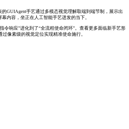
UIAgent手艺通过多模态视觉理解取端到端节制，展示出
屏幕内容，坐正在人工智能手艺迸发的当下。
令响应”进化到了“全流程使命闭环”。查看更多面临新手艺形
通过像素级的视觉定位实现精准使命施行。