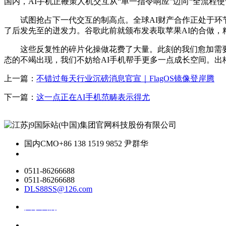
国内，AI手机正鞭策人机交互从“单一指令响应”迈向“全流程使
试图抢占下一代交互的制高点。全球AI财产合作正处于环节的
了后发先至的迸发力。谷歌此前就颁布发表取苹果AI的合做，
这些反复性的碎片化操做花费了大量。此刻的我们愈加需要一
态的不竭出现，我们不妨给AI手机帮手更多一点成长空间。
上一篇：
不错过每天行业沉磅消息官宣｜FlagOS镜像登岸腾
下一篇：
这一点正在AI手机范畴表示得尤
国内CMO
+86 138 1519 9852 尹群华
0511-86266688
0511-86266688
DLS88SS@126.com
关于我们
ai资讯