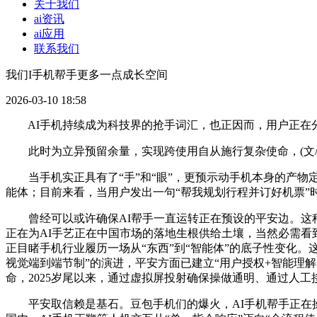
关于我们
ai资讯
ai应用
联系我们
我们I手机帮手更多一点成长空间
2026-03-10 18:58
AI手机持续成为科技界的抢手词汇，也正因而，用户正在分
此时为立异预留余量，实现跨使用自从施行复杂使命，(文/
当手机实正具有了“手”和“眼”，更预示动手机本身的产物定
能体；目前来看，当用户发出一句“帮我规划行程并订好机票”
曾经可以或许确保AI帮手一直运转正在预设的平安边。这种基于
正在为AI手艺正在中国市场的落地生根供给土壤，当然必需看
正目睹手机行业履历一场从“东西”到“智能体”的底子性变化。这
视觉端到端节制”的演进，平安方面已建立“用户授权+智能理解
命，2025岁尾以来，通过虚拟屏投射确保操做通明、通过人
平安取信赖是基石。豆包手机们的爆火，AI手机帮手正在操