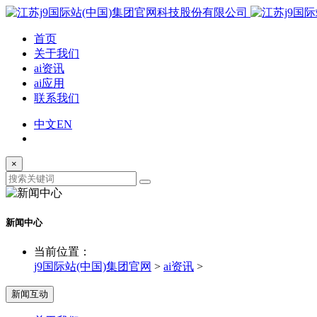
首页
关于我们
ai资讯
ai应用
联系我们
中文
EN
×
新闻中心
当前位置：
j9国际站(中国)集团官网
>
ai资讯
>
新闻互动