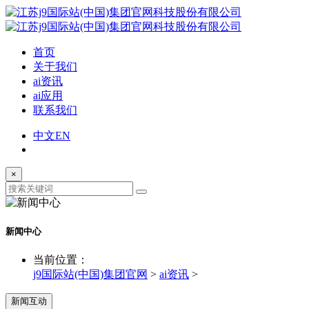
首页
关于我们
ai资讯
ai应用
联系我们
中文
EN
×
新闻中心
当前位置：
j9国际站(中国)集团官网
>
ai资讯
>
新闻互动