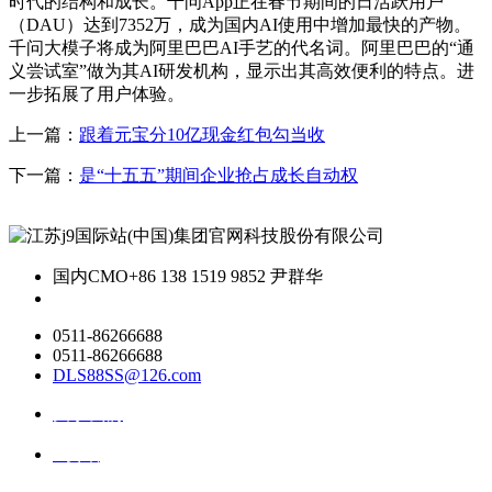
时代的结构和成长。千问App正在春节期间的日活跃用户
（DAU）达到7352万，成为国内AI使用中增加最快的产物。
千问大模子将成为阿里巴巴AI手艺的代名词。阿里巴巴的“通
义尝试室”做为其AI研发机构，显示出其高效便利的特点。进
一步拓展了用户体验。
上一篇：
跟着元宝分10亿现金红包勾当收
下一篇：
是“十五五”期间企业抢占成长自动权
国内CMO
+86 138 1519 9852 尹群华
0511-86266688
0511-86266688
DLS88SS@126.com
关于我们
ai资讯