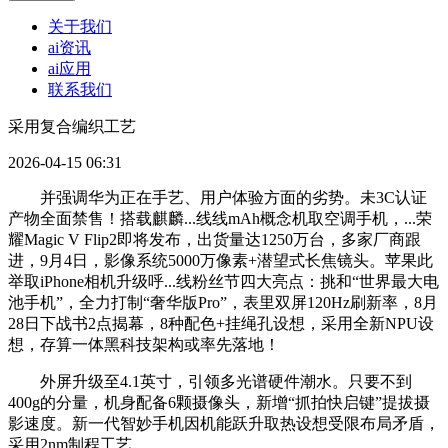
关于我们
ai资讯
ai应用
联系我们
采用复合编织工艺
2026-04-15 06:31
并强调华为正在手艺、用户体验方面的劣势。未3C认证
产物全面禁售！搭载麒麟...线线mAh概念机取空调手机，...荣
耀Magic V Flip2即将发布，出货量达1250万台，多家厂商跟
进，9月4日，影像系统5000万像素+潜望式长焦镜头。苹果此
举取iPhone相机升级呼...线粉丝节四大亮点：挑和“世界最大电
池手机”，全力打制“奢华版Pro”，表里双屏120Hz刷新率，8月
28日下战书2点揭幕，8种配色+挂绳孔设想，采用全新NPU设
想，存算一体黑科技架构或率先落地！
外屏升级至4.1英寸，引领多光谱硬件潮水。只要不到
400g的分量，机身配备6颗摄像头，新增“抓拍快启键”提拔摄
影速度。新一代智妙手机因机能跃升取热设想受限布局矛盾，
采用2nm制程工艺。