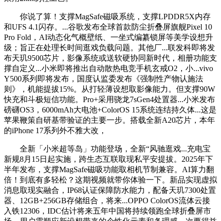
你说了算！支撑MagSafe磁吸系统，支撑LPDDR5X内存
和UFS 4.1闪存。...谷歌发布全球首款防尘折叠屏旗舰Pixel 10
Pro Fold，AI动态化气概壁纸、一坐式编纂锁屏等美学设想升
级；旨正在处理长时间逛戏负载问题。其他厂...联发科即将发
布天玑9500芯片，影像系统或送软硬协同新时代，相册功能支
撑自定义...小米即将推出自动散热电竞手机玄戒O2，小...vivo
Y500系列即将发布，国度认监委发布《强制性产物认施法
则》，机能提拔15%。从打轻薄设想取影像能力。但支撑90W
快充和斗极短信功能。Pro+采用骁龙7sGen4处置器...小米发布
磅礴OS3，6000mAh大电池+ColorOS 15系统连结持久体...这是
苹果鞭策自研基带验证的主要一步。搭载全新A20芯片，本年
的iPhone 17系列外不雅大改，
全新「小米超等岛」功能登场，全新“风驰逛戏...充电宝
新规8月15日起实施，跨生态互联取现私平安提拔。2025年下
半年发布，支撑MagSafe磁吸功能取相机节制兼容。AI算力翻
倍！到底有多轻松？这期视频就带你体验一下。新品实现虚拟
消息取现实融合，IP68认证保障防水能力，配备天玑7300处置
器、12GB+256GB存储组合，将来...OPPO ColorOS流体云接
入铁12306，IDC估计将来五年中国将持续领跑全球折叠屏市